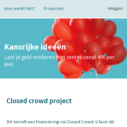
Hoe werkt het?
Projecten
Inloggen
Kansrijke ideeën
Laat je geld renderen met rentes vanaf 4% per
jaar.
Closed crowd project
Dit betreft een financiering via Closed Crowd. U kunt dit