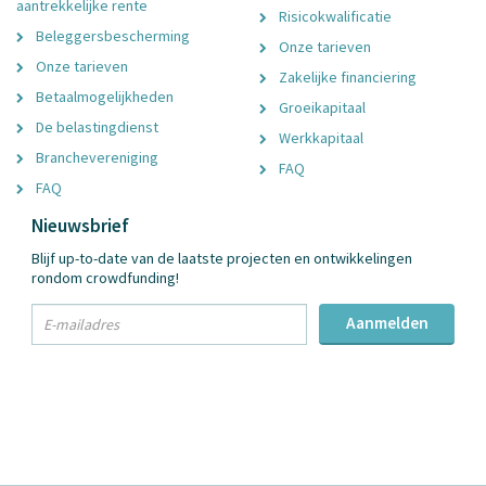
aantrekkelijke rente
Risicokwalificatie
Beleggersbescherming
Onze tarieven
Onze tarieven
Zakelijke financiering
Betaalmogelijkheden
Groeikapitaal
De belastingdienst
Werkkapitaal
Branchevereniging
FAQ
FAQ
Nieuwsbrief
Blijf up-to-date van de laatste projecten en ontwikkelingen
rondom crowdfunding!
txt
Aanmelden
Email
Adres