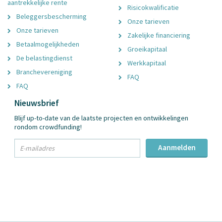
aantrekkelijke rente
Risicokwalificatie
Beleggersbescherming
Onze tarieven
Onze tarieven
Zakelijke financiering
Betaalmogelijkheden
Groeikapitaal
De belastingdienst
Werkkapitaal
Branchevereniging
FAQ
FAQ
Nieuwsbrief
Blijf up-to-date van de laatste projecten en ontwikkelingen
rondom crowdfunding!
txt
Aanmelden
Email
Adres