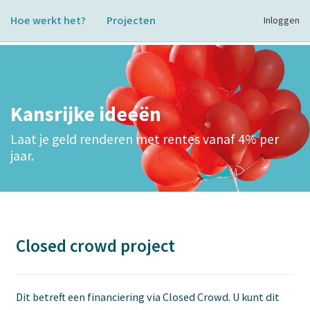
Hoe werkt het?
Projecten
Inloggen
Kansrijke ideeën
Laat je geld renderen met rentes vanaf 4% per
jaar.
Closed crowd project
Dit betreft een financiering via Closed Crowd. U kunt dit