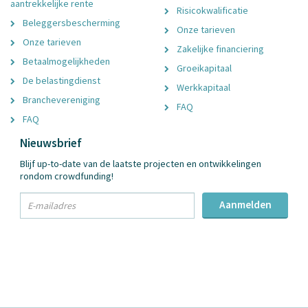
aantrekkelijke rente
Risicokwalificatie
Beleggersbescherming
Onze tarieven
Onze tarieven
Zakelijke financiering
Betaalmogelijkheden
Groeikapitaal
De belastingdienst
Werkkapitaal
Branchevereniging
FAQ
FAQ
Nieuwsbrief
Blijf up-to-date van de laatste projecten en ontwikkelingen
rondom crowdfunding!
txt
Aanmelden
Email
Adres