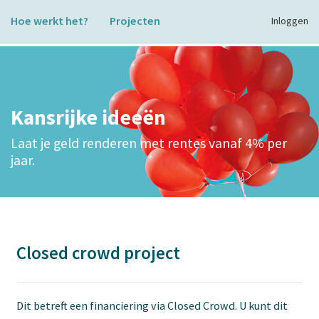
Hoe werkt het?
Projecten
Inloggen
Kansrijke ideeën
Laat je geld renderen met rentes vanaf 4% per
jaar.
Closed crowd project
Dit betreft een financiering via Closed Crowd. U kunt dit