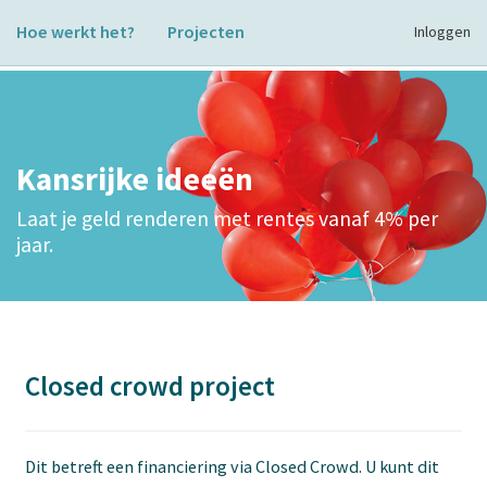
Hoe werkt het?
Projecten
Inloggen
Kansrijke ideeën
Laat je geld renderen met rentes vanaf 4% per
jaar.
Closed crowd project
Dit betreft een financiering via Closed Crowd. U kunt dit