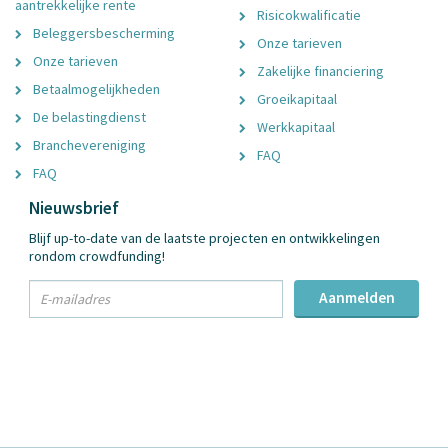
aantrekkelijke rente
Risicokwalificatie
Beleggersbescherming
Onze tarieven
Onze tarieven
Zakelijke financiering
Betaalmogelijkheden
Groeikapitaal
De belastingdienst
Werkkapitaal
Branchevereniging
FAQ
FAQ
Nieuwsbrief
Blijf up-to-date van de laatste projecten en ontwikkelingen
rondom crowdfunding!
txt
Aanmelden
Email
Adres