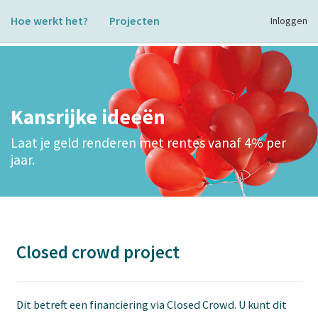
Hoe werkt het?
Projecten
Inloggen
Kansrijke ideeën
Laat je geld renderen met rentes vanaf 4% per
jaar.
Closed crowd project
Dit betreft een financiering via Closed Crowd. U kunt dit