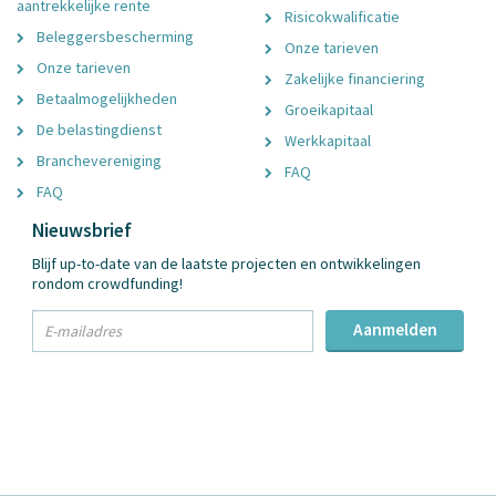
aantrekkelijke rente
Risicokwalificatie
Beleggersbescherming
Onze tarieven
Onze tarieven
Zakelijke financiering
Betaalmogelijkheden
Groeikapitaal
De belastingdienst
Werkkapitaal
Branchevereniging
FAQ
FAQ
Nieuwsbrief
Blijf up-to-date van de laatste projecten en ontwikkelingen
rondom crowdfunding!
txt
Aanmelden
Email
Adres