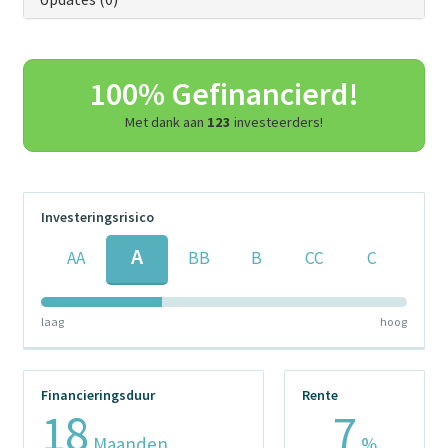
100% Gefinancierd!
Met dank aan
123
investeerders!
Investeringsrisico
A
AA
BB
B
CC
C
laag
hoog
Financieringsduur
Rente
18
7
Maanden
%