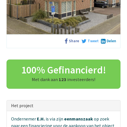
Share
Tweet
Delen
100% Gefinancierd!
Met dank aan
123
investeerders!
Het project
Ondernemer
E.H.
is via zijn
eenmanszaak
op zoek
naar een financiering voor de aankoop van het object