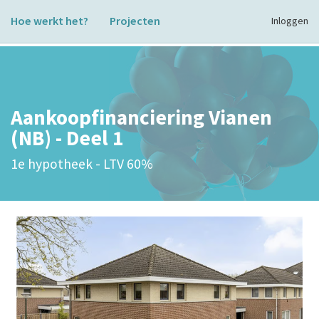
Hoe werkt het?
Projecten
Inloggen
Aankoopfinanciering Vianen
(NB) - Deel 1
1e hypotheek - LTV 60%