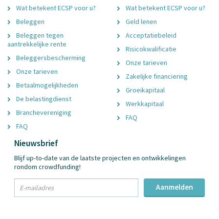
Wat betekent ECSP voor u?
Wat betekent ECSP voor u?
Beleggen
Geld lenen
Beleggen tegen
Acceptatiebeleid
aantrekkelijke rente
Risicokwalificatie
Beleggersbescherming
Onze tarieven
Onze tarieven
Zakelijke financiering
Betaalmogelijkheden
Groeikapitaal
De belastingdienst
Werkkapitaal
Branchevereniging
FAQ
FAQ
Nieuwsbrief
Blijf up-to-date van de laatste projecten en ontwikkelingen
rondom crowdfunding!
txt
Aanmelden
Email
Adres