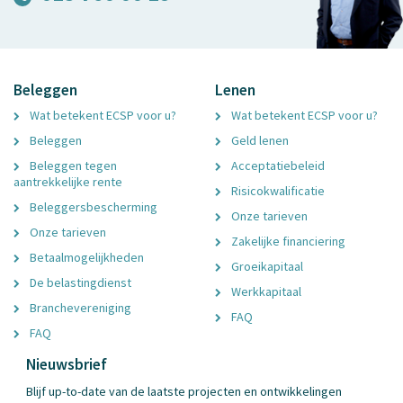
Beleggen
Lenen
Wat betekent ECSP voor u?
Wat betekent ECSP voor u?
Beleggen
Geld lenen
Beleggen tegen
Acceptatiebeleid
aantrekkelijke rente
Risicokwalificatie
Beleggersbescherming
Onze tarieven
Onze tarieven
Zakelijke financiering
Betaalmogelijkheden
Groeikapitaal
De belastingdienst
Werkkapitaal
Branchevereniging
FAQ
FAQ
Nieuwsbrief
Blijf up-to-date van de laatste projecten en ontwikkelingen