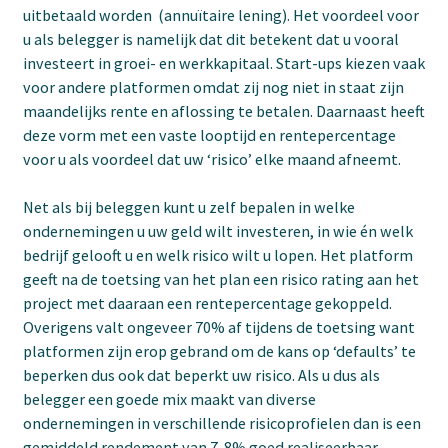
uitbetaald worden (annuïtaire lening). Het voordeel voor
u als belegger is namelijk dat dit betekent dat u vooral
investeert in groei- en werkkapitaal. Start-ups kiezen vaak
voor andere platformen omdat zij nog niet in staat zijn
maandelijks rente en aflossing te betalen. Daarnaast heeft
deze vorm met een vaste looptijd en rentepercentage
voor u als voordeel dat uw ‘risico’ elke maand afneemt.
Net als bij beleggen kunt u zelf bepalen in welke
ondernemingen u uw geld wilt investeren, in wie én welk
bedrijf gelooft u en welk risico wilt u lopen. Het platform
geeft na de toetsing van het plan een risico rating aan het
project met daaraan een rentepercentage gekoppeld.
Overigens valt ongeveer 70% af tijdens de toetsing want
platformen zijn erop gebrand om de kans op ‘defaults’ te
beperken dus ook dat beperkt uw risico. Als u dus als
belegger een goede mix maakt van diverse
ondernemingen in verschillende risicoprofielen dan is een
gemiddeld rendement van 7-8% goed realiseerbaar.