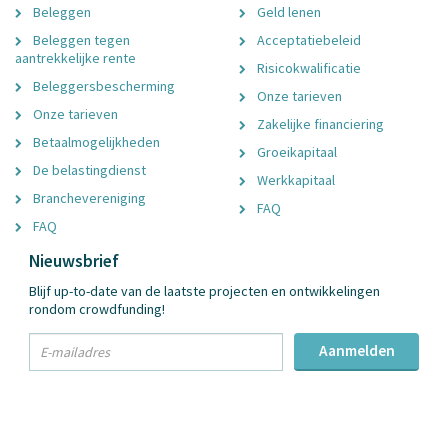
Beleggen
Geld lenen
Beleggen tegen
Acceptatiebeleid
aantrekkelijke rente
Risicokwalificatie
Beleggersbescherming
Onze tarieven
Onze tarieven
Zakelijke financiering
Betaalmogelijkheden
Groeikapitaal
De belastingdienst
Werkkapitaal
Branchevereniging
FAQ
FAQ
Nieuwsbrief
Blijf up-to-date van de laatste projecten en ontwikkelingen
rondom crowdfunding!
txt
Aanmelden
Email
Adres