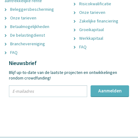
aantrekkelijke rente
Risicokwalificatie
Beleggersbescherming
Onze tarieven
Onze tarieven
Zakelijke financiering
Betaalmogelijkheden
Groeikapitaal
De belastingdienst
Werkkapitaal
Branchevereniging
FAQ
FAQ
Nieuwsbrief
Blijf up-to-date van de laatste projecten en ontwikkelingen
rondom crowdfunding!
txt
Aanmelden
Email
Adres