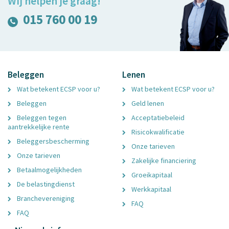
Wij helpen je graag!
015 760 00 19
Beleggen
Lenen
Wat betekent ECSP voor u?
Wat betekent ECSP voor u?
Beleggen
Geld lenen
Beleggen tegen
Acceptatiebeleid
aantrekkelijke rente
Risicokwalificatie
Beleggersbescherming
Onze tarieven
Onze tarieven
Zakelijke financiering
Betaalmogelijkheden
Groeikapitaal
De belastingdienst
Werkkapitaal
Branchevereniging
FAQ
FAQ