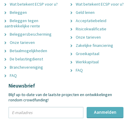
Wat betekent ECSP voor u?
Wat betekent ECSP voor u?
Beleggen
Geld lenen
Beleggen tegen
Acceptatiebeleid
aantrekkelijke rente
Risicokwalificatie
Beleggersbescherming
Onze tarieven
Onze tarieven
Zakelijke financiering
Betaalmogelijkheden
Groeikapitaal
De belastingdienst
Werkkapitaal
Branchevereniging
FAQ
FAQ
Nieuwsbrief
Blijf up-to-date van de laatste projecten en ontwikkelingen
rondom crowdfunding!
txt
Aanmelden
Email
Adres