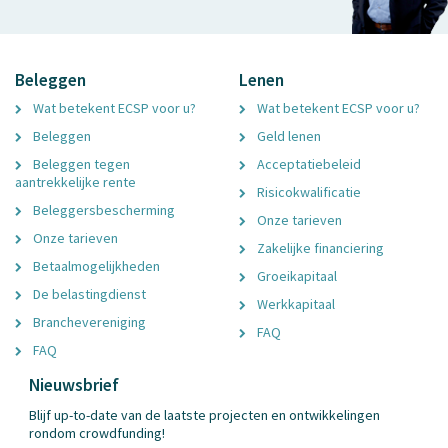
Beleggen
Lenen
Wat betekent ECSP voor u?
Wat betekent ECSP voor u?
Beleggen
Geld lenen
Beleggen tegen
Acceptatiebeleid
aantrekkelijke rente
Risicokwalificatie
Beleggersbescherming
Onze tarieven
Onze tarieven
Zakelijke financiering
Betaalmogelijkheden
Groeikapitaal
De belastingdienst
Werkkapitaal
Branchevereniging
FAQ
FAQ
Nieuwsbrief
Blijf up-to-date van de laatste projecten en ontwikkelingen
rondom crowdfunding!