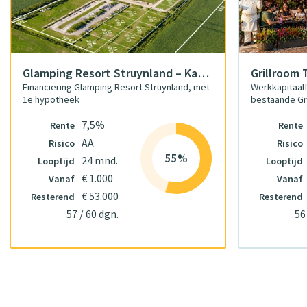
Glamping Resort Struynland – Kavel 5.1
Grillroom 
Financiering Glamping Resort Struynland, met
Werkkapitaalfi
1e hypotheek
bestaande Gril
7,5%
Rente
Rente
AA
Risico
Risico
55%
24 mnd.
Looptijd
Looptijd
€ 1.000
Vanaf
Vanaf
€ 53.000
Resterend
Resterend
57 / 60 dgn.
56