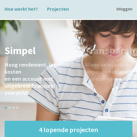
Hoe werkt het?
Projecten
Inloggen
Simpel
Transparan
Hoog rendement, lage
Alleen relevante info
kosten
simpel en helder
en een account met
gepresenteerd.
uitgebreid financieel
overzicht.
4 lopende projecten