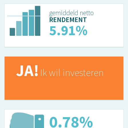
gemiddeld netto
RENDEMENT
5.91%
JA!
Ik wil investeren
0.78%